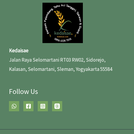
Kedaisae
Jalan Raya Selomartani RT03 RW02, Sidorejo,
Kalasan, Selomartani, Sleman, Yogyakarta 55584
Follow Us