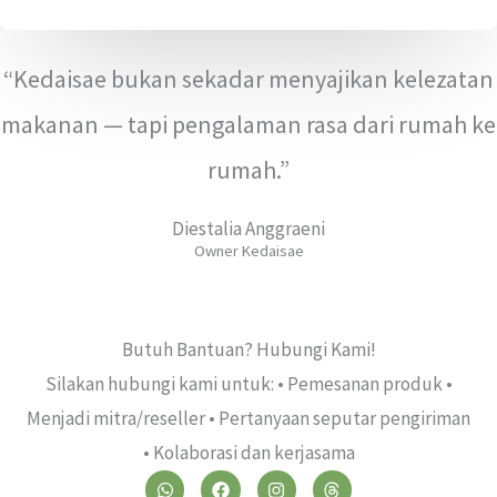
“Kedaisae bukan sekadar menyajikan kelezatan
makanan — tapi pengalaman rasa dari rumah ke
rumah.”
Diestalia Anggraeni
Owner Kedaisae
Butuh Bantuan? Hubungi Kami!
Silakan hubungi kami untuk: • Pemesanan produk •
Menjadi mitra/reseller • Pertanyaan seputar pengiriman
• Kolaborasi dan kerjasama
W
F
I
T
h
a
n
h