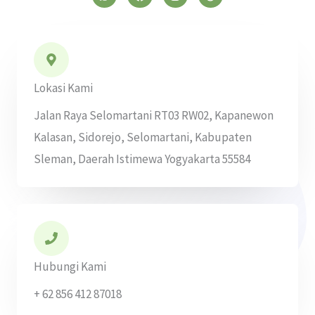
a
c
s
r
t
e
t
e
s
b
a
a
a
o
g
d
p
o
r
s
p
k
a
m
Lokasi Kami
Jalan Raya Selomartani RT03 RW02, Kapanewon
Kalasan, Sidorejo, Selomartani, Kabupaten
Sleman, Daerah Istimewa Yogyakarta 55584
Hubungi Kami
+ 62 856 412 87018